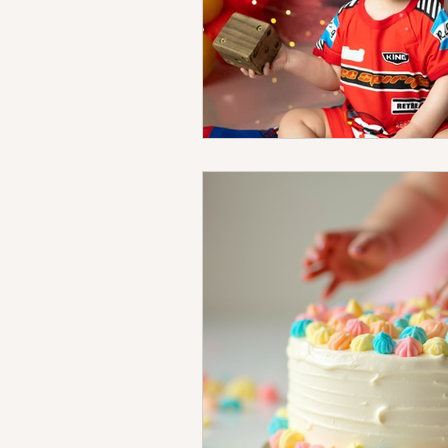
fotos embarazo vestuario
foto
estudio sonrisas de algodon
f
fotos niños y niñas
fotos en ca