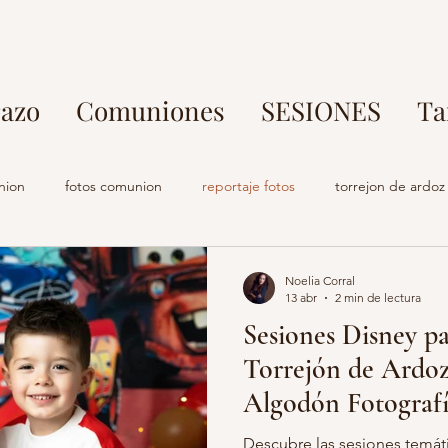
azo
Comuniones
SESIONES
Ta
nion
fotos comunion
reportaje fotos
torrejon de ardoz
rafo parque europa
fotos en familia
fotografo torrejon de ar
Noelia Corral
13 abr
2 min de lectura
Sesiones Disney pa
o comuniones
estudio fotografia
fotografo embarazo
s
Torrejón de Ardoz 
Algodón Fotografí
s profesional madrid
fotografo torrejon de ardoz
maternidad
Descubre las sesiones temát