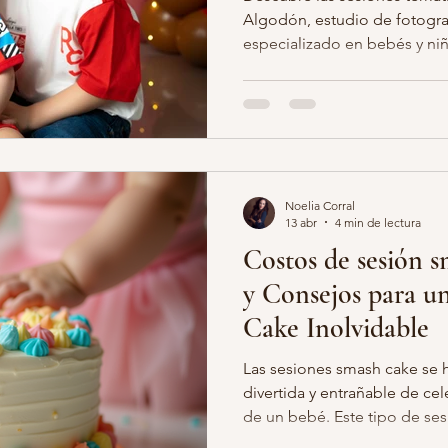
Algodón, estudio de fotogra
especializado en bebés y ni
grafias retocadas embarazo
belleza de embarazada
embaraz
mágicos.
otos infantiles
estudio fotos niños
fotos bonitas niños
r
Noelia Corral
ballo carrusel
fotografia infantil madrid
13 abr
4 min de lectura
Costos de sesión s
y Consejos para u
Cake Inolvidable
Las sesiones smash cake se 
divertida y entrañable de ce
de un bebé. Este tipo de ses
momento único: la curiosidad