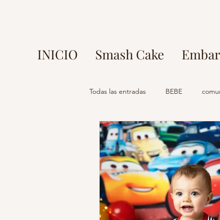
INICIO
Smash Cake
Embar
Todas las entradas
BEBE
comu
fotos en parque europa
fotog
mi comunion madrid
fotograf
fotografo madrid
estudio foto