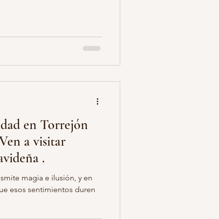
idad en Torrejón
en a visitar
videña .
smite magia e ilusión, y en
ue esos sentimientos duren