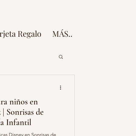
rjeta Regalo
MÁS..
doz
ra niños en
esion fotos embarazo
| Sonrisas de
a Infantil
 fotos
icas Disney en Sonrisas de