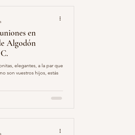
a
uniones en
de Algodón
 C.
onitas, elegantes, a la par que
o son vuestros hijos, estás
a