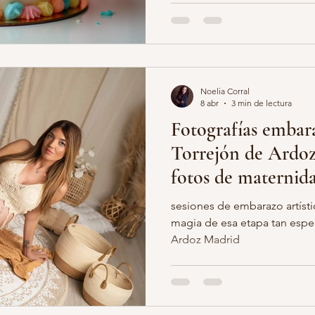
pequeño al descubrir, tocar 
pastel. Más allá de las risas 
imágenes se transforman en 
toda la familia. En este artí
sesión smash cake, cómo pre
Noelia Corral
8 abr
3 min de lectura
Fotografías embar
Torrejón de Ardoz
fotos de maternid
Ardoz | Sonrisas 
sesiones de embarazo artístic
magia de esa etapa tan espec
Ardoz Madrid