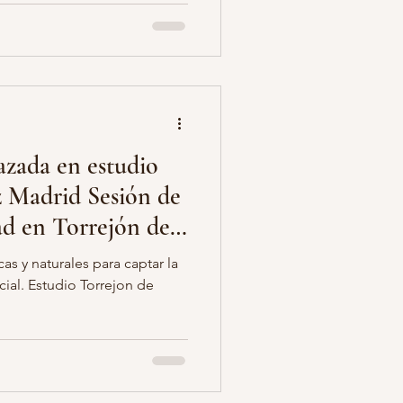
y desordenar su primer
y el caos adorable, estas
recuerdos inolvidables para
culo, exploraremos qué es una
pararla y alg
azada en estudio
 Madrid Sesión de
ad en Torrejón de
de Algodón
as y naturales para captar la
ial. Estudio Torrejon de