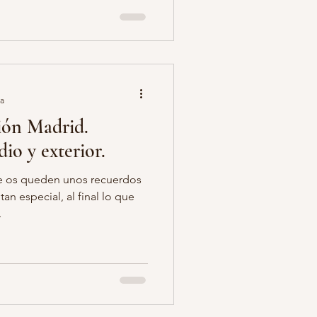
ra
ón Madrid.
io y exterior.
ue os queden unos recuerdos
an especial, al final lo que
.