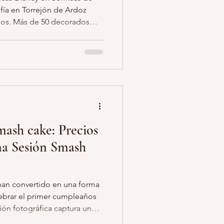
fía en Torrejón de Ardoz
ños. Más de 50 decorados
o pareja fotos
egalo de fotos
mash cake: Precios
na Sesión Smash
han convertido en una forma
lebrar el primer cumpleaños
ión fotográfica captura un
, sorpresa y alegría del