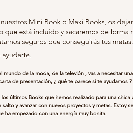
grafias retocadas embarazo
belleza de embarazada
embaraz
lo que está incluido y sacaremos de forma n
stamos seguros que conseguirás tus metas.
otos infantiles
estudio fotos niños
fotos bonitas niños
r
 ayudarte. 
ballo carrusel
fotografia infantil madrid
el mundo de la moda, de la televión , vas a necesitar una
arta de presentación, ¿ qué te parece si te ayudamos ? 
 salto y avanzar con nuevos proyectos y metas. Estoy s
ue ha empezado con una energía muy bonita.