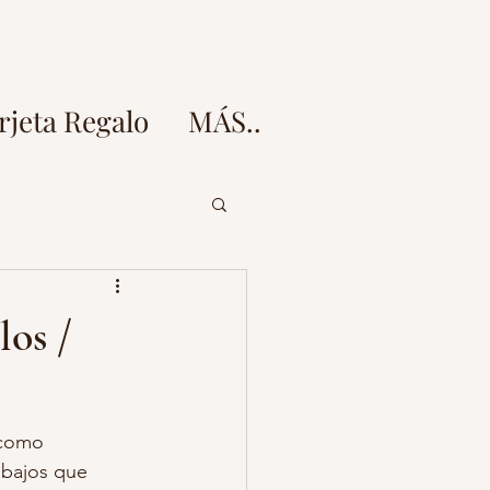
rjeta Regalo
MÁS..
doz
los /
esion fotos embarazo
 como 
 fotos
abajos que 