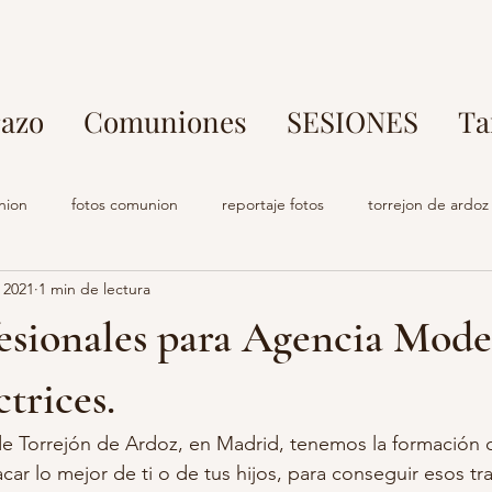
azo
Comuniones
SESIONES
Ta
nion
fotos comunion
reportaje fotos
torrejon de ardoz
 2021
1 min de lectura
rafo parque europa
fotos en familia
fotografo torrejon de ar
esionales para Agencia Mode
o comuniones
estudio fotografia
fotografo embarazo
s
ctrices.
de Torrejón de Ardoz, en Madrid, tenemos la formación
s profesional madrid
fotografo torrejon de ardoz
maternidad
car lo mejor de ti o de tus hijos, para conseguir esos tr