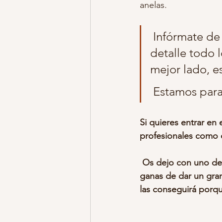
anelas.
fotos embarazo vestuario
foto
 Infórmate de nuestros Mini Book o Maxi Books, os dejaremos al 
detalle todo 
mejor lado, e
estudio sonrisas de algodon
f
 Estamos para
fotos niños y niñas
fotos en ca
Si quieres entrar en 
profesionales como c
 Os dejo con uno de los últimos Books que hemos realizado para una chica con muchas 
ganas de dar un gran
las conseguirá porq