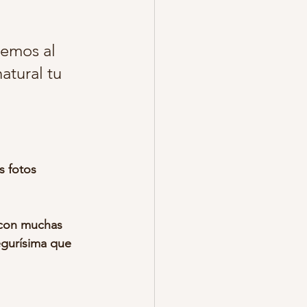
o pareja fotos
atural tu 
egalo de fotos
s fotos 
egurísima que 