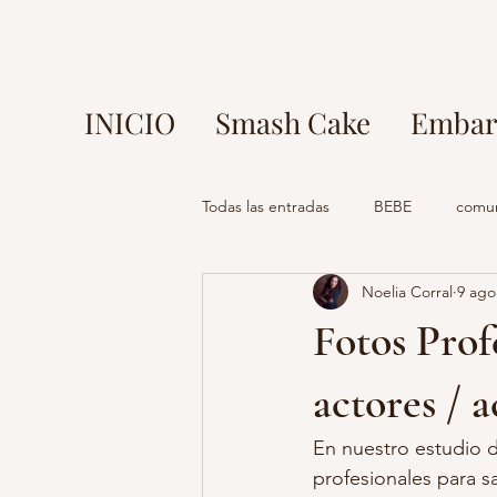
INICIO
Smash Cake
Embar
Todas las entradas
BEBE
comu
Noelia Corral
9 ago
fotos en parque europa
fotog
Fotos Prof
mi comunion madrid
fotograf
actores / a
En nuestro estudio 
fotografo madrid
estudio foto
profesionales para sa