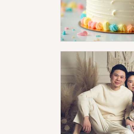
fotos embarazo vestuario
foto
estudio sonrisas de algodon
f
fotos niños y niñas
fotos en ca