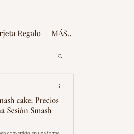
rjeta Regalo
MÁS..
doz
mash cake: Precios
esion fotos embarazo
na Sesión Smash
 fotos
han convertido en una forma