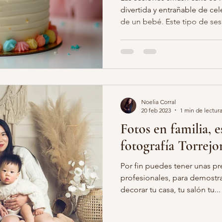
divertida y entrañable de ce
de un bebé. Este tipo de ses
grafias retocadas embarazo
belleza de embarazada
embaraz
momento único: la curiosidad
pequeño al descubrir, tocar 
pastel. Más allá de las risas 
otos infantiles
estudio fotos niños
fotos bonitas niños
r
imágenes se transforman en 
toda la familia. En este artí
sesión smash cake, cómo pre
Noelia Corral
ballo carrusel
fotografia infantil madrid
20 feb 2023
1 min de lectur
Fotos en familia, e
fotografía Torrej
Por fin puedes tener unas pr
profesionales, para demostra
decorar tu casa, tu salón tu...