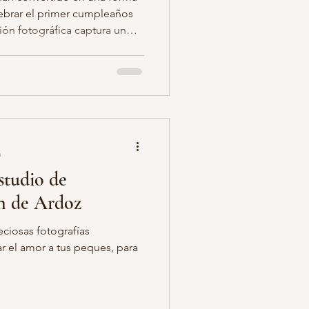
lebrar el primer cumpleaños
ión fotográfica captura un
o pareja fotos
, sorpresa y alegría del
y desordenar su primer
y el caos adorable, estas
egalo de fotos
recuerdos inolvidables para
culo, exploraremos qué es una
pararla y alg
a
studio de
on de Ardoz
eciosas fotografías
r el amor a tus peques, para