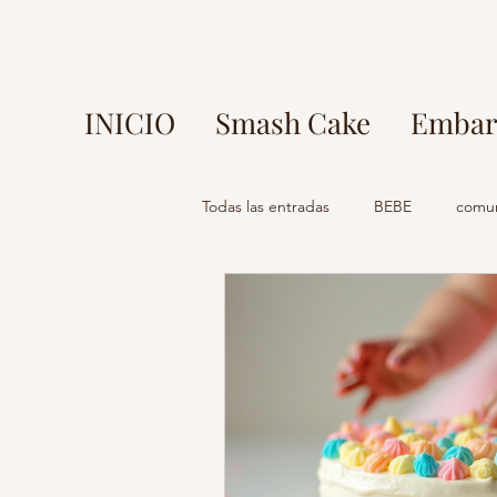
INICIO
Smash Cake
Embar
Todas las entradas
BEBE
comu
fotos en parque europa
fotog
mi comunion madrid
fotograf
fotografo madrid
estudio foto