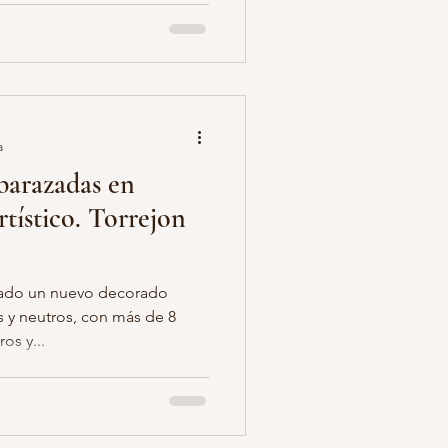
a
barazadas en
tístico. Torrejon
nado un nuevo decorado
 y neutros, con más de 8
os y...