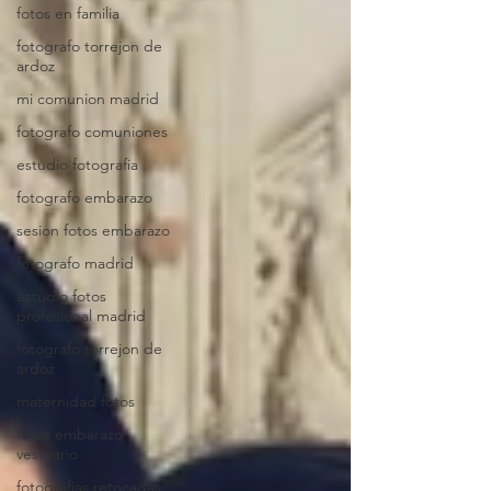
fotos en familia
fotografo torrejon de
ardoz
mi comunion madrid
fotografo comuniones
estudio fotografia
fotografo embarazo
sesion fotos embarazo
fotografo madrid
estudio fotos
profesional madrid
fotografo torrejon de
ardoz
maternidad fotos
fotos embarazo
vestuario
fotografias retocadas