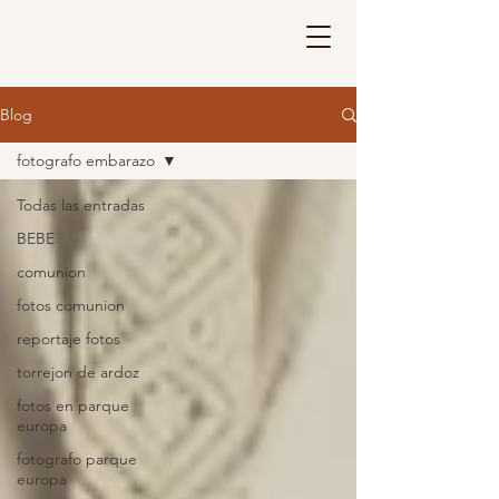
Blog
fotografo embarazo
Todas las entradas
BEBE
comunion
fotos comunion
reportaje fotos
torrejon de ardoz
fotos en parque
europa
fotografo parque
europa