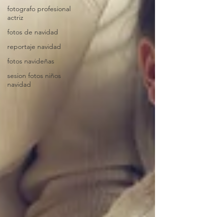
fotografo profesional
actriz
fotos de navidad
reportaje navidad
fotos navideñas
sesion fotos niños
navidad