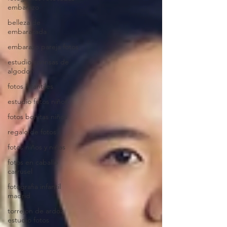
embarazo
belleza de
embarazada
embarazo pareja fotos
estudio sonrisas de
algodon
fotos infantiles
estudio fotos niños
fotos bonitas niños
regalo de fotos
fotos niños y niñas
fotos en caballo
carrusel
fotografia infantil
madrid
torrejon de ardoz
estudio fotos