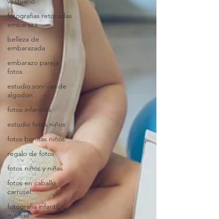
vestuario
fotografias retocadas
embarazo
belleza de
embarazada
embarazo pareja
fotos
estudio sonrisas de
algodon
fotos infantiles
estudio fotos niños
fotos bonitas niños
regalo de fotos
fotos niños y niñas
fotos en caballo
carrusel
fotografia infantil
madrid