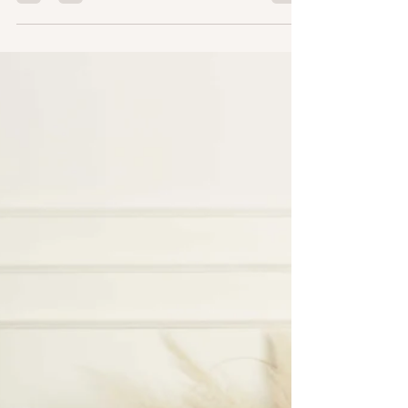
31 mar 2022
1 min de lectura
Fotos Embarazadas Madrid. Estudio
fotografía artística y profesional.
Me encanta recibir en mi estudio a parejas
maravillosas, con esa alegría e ilusiónn, porque
están en la última etapa de su embarazo, y...