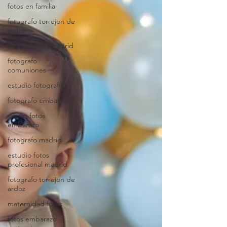
fotos en familia
fotografo torrejon de
ardoz
mi comunion madrid
fotografo
comuniones
estudio fotografia
fotografo embarazo
sesion fotos
embarazo
fotografo madrid
estudio fotos
profesional madrid
fotografo torrejon de
ardoz
maternidad fotos
fotos embarazo