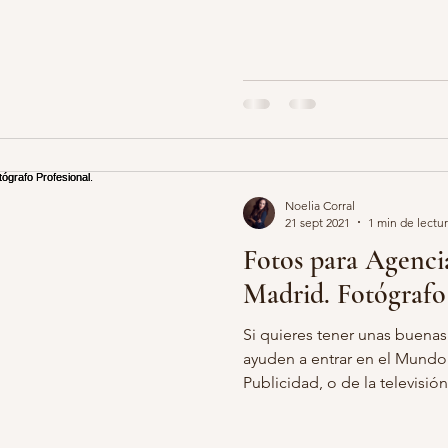
grafias retocadas embarazo
belleza de embarazada
embaraz
otos infantiles
estudio fotos niños
fotos bonitas niños
r
Noelia Corral
ballo carrusel
fotografia infantil madrid
21 sept 2021
1 min de lectu
Fotos para Agenci
Madrid. Fotógrafo 
Si quieres tener unas buenas
ayuden a entrar en el Mundo
Publicidad, o de la televisión,