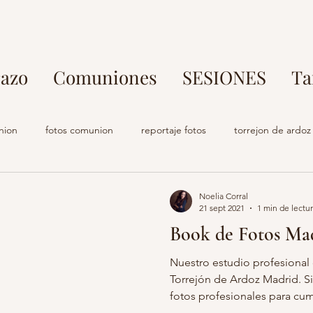
azo
Comuniones
SESIONES
Ta
nion
fotos comunion
reportaje fotos
torrejon de ardoz
rafo parque europa
fotos en familia
fotografo torrejon de ar
Noelia Corral
21 sept 2021
1 min de lectu
Book de Fotos Mad
o comuniones
estudio fotografia
fotografo embarazo
s
Nuestro estudio profesional 
Torrejón de Ardoz Madrid. S
fotos profesionales para cump
s profesional madrid
fotografo torrejon de ardoz
maternidad