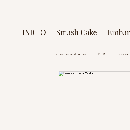
INICIO
Smash Cake
Embar
Todas las entradas
BEBE
comu
fotos en parque europa
fotog
mi comunion madrid
fotograf
fotografo madrid
estudio foto