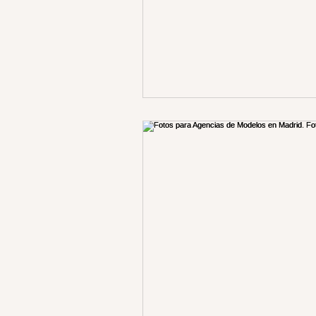
fotos embarazo vestuario
foto
estudio sonrisas de algodon
f
fotos niños y niñas
fotos en ca