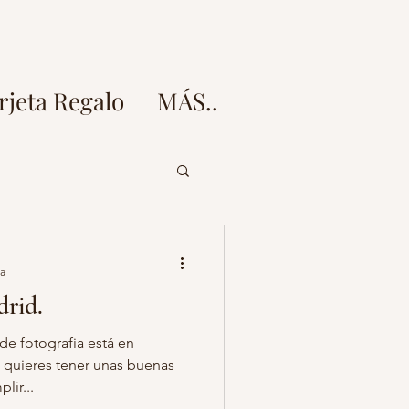
rjeta Regalo
MÁS..
doz
ra
rid.
esion fotos embarazo
de fotografia está en
i quieres tener unas buenas
lir...
 fotos