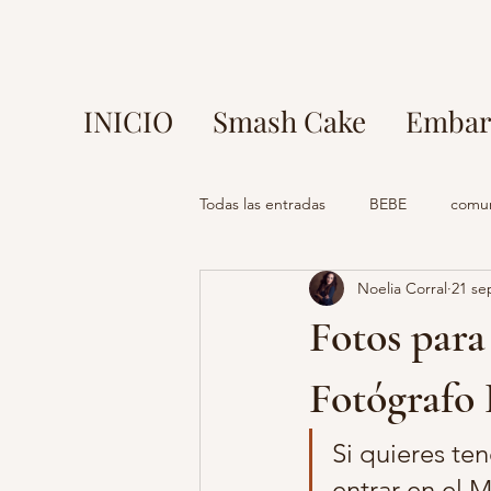
INICIO
Smash Cake
Embar
Todas las entradas
BEBE
comu
Noelia Corral
21 se
fotos en parque europa
fotog
Fotos par
mi comunion madrid
fotograf
Fotógrafo 
Si quieres te
fotografo madrid
estudio foto
entrar en el 