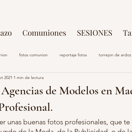
azo
Comuniones
SESIONES
Ta
nion
fotos comunion
reportaje fotos
torrejon de ardoz
pt 2021
1 min de lectura
rafo parque europa
fotos en familia
fotografo torrejon de ar
a Agencias de Modelos en Ma
o comuniones
estudio fotografia
fotografo embarazo
s
Profesional.
ner unas buenas fotos profesionales, que te
s profesional madrid
fotografo torrejon de ardoz
maternidad
Mundo de la Moda, de la Publicidad, o de la