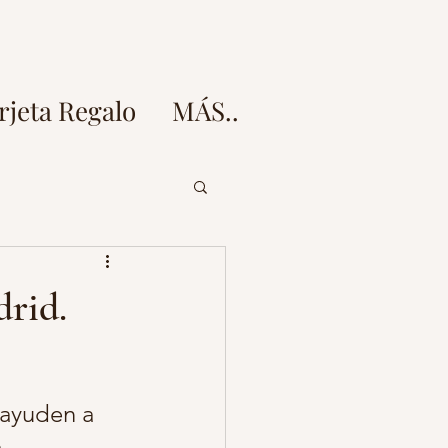
rjeta Regalo
MÁS..
doz
drid.
esion fotos embarazo
 ayuden a 
 fotos
 