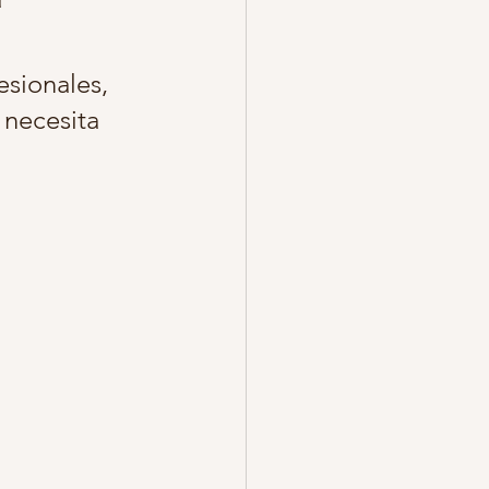
o pareja fotos
sionales, 
 necesita 
egalo de fotos