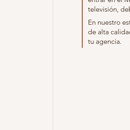
televisión, d
fotos embarazo vestuario
foto
En nuestro es
de alta calida
tu agencia. 
estudio sonrisas de algodon
f
fotos niños y niñas
fotos en ca