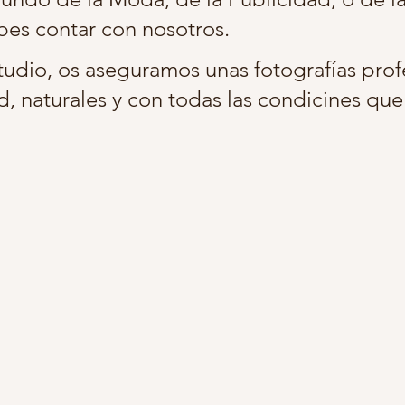
ebes contar con nosotros. 
grafias retocadas embarazo
belleza de embarazada
embaraz
tudio, os aseguramos unas fotografías profe
d, naturales y con todas las condicines que
otos infantiles
estudio fotos niños
fotos bonitas niños
r
ballo carrusel
fotografia infantil madrid