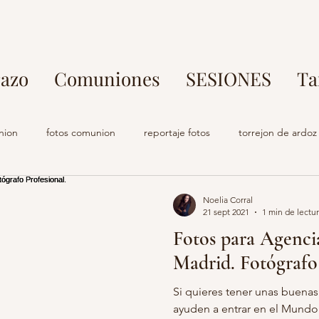
azo
Comuniones
SESIONES
Ta
nion
fotos comunion
reportaje fotos
torrejon de ardoz
rafo parque europa
fotos en familia
fotografo torrejon de ar
Noelia Corral
21 sept 2021
1 min de lectu
Fotos para Agenci
o comuniones
estudio fotografia
fotografo embarazo
s
Madrid. Fotógrafo 
Si quieres tener unas buenas
s profesional madrid
fotografo torrejon de ardoz
maternidad
ayuden a entrar en el Mundo