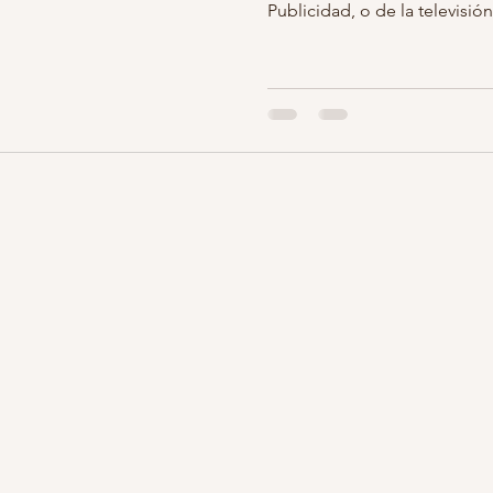
Publicidad, o de la televisión,
grafias retocadas embarazo
belleza de embarazada
embaraz
otos infantiles
estudio fotos niños
fotos bonitas niños
r
ballo carrusel
fotografia infantil madrid