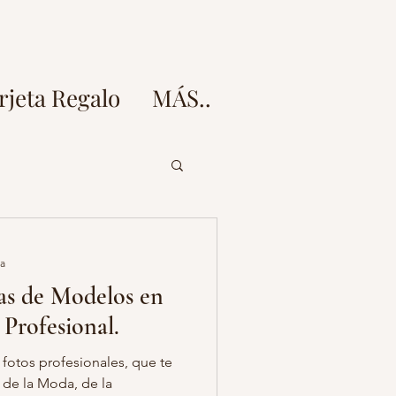
rjeta Regalo
MÁS..
doz
ra
as de Modelos en
esion fotos embarazo
Profesional.
 fotos profesionales, que te
 fotos
 de la Moda, de la