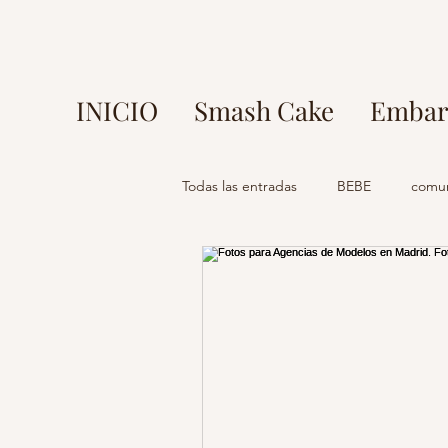
INICIO
Smash Cake
Embar
Todas las entradas
BEBE
comu
fotos en parque europa
fotog
mi comunion madrid
fotograf
fotografo madrid
estudio foto