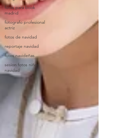
fotos para book
madrid
fotografo profesional
actriz
fotos de navidad
reportaje navidad
fotos navideñas
sesion fotos niños
navidad