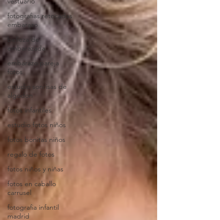
vestuario
fotografias retocadas
embarazo
belleza de
embarazada
embarazo pareja
fotos
estudio sonrisas de
algodon
fotos infantiles
estudio fotos niños
fotos bonitas niños
regalo de fotos
fotos niños y niñas
fotos en caballo
carrusel
fotografia infantil
madrid