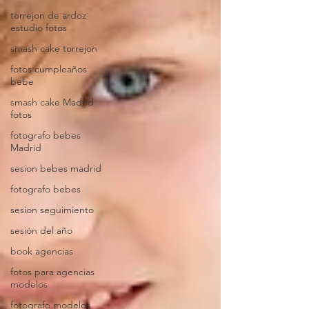
torrejon de ardoz
estudio fotos
smash cake torrejon
fotos cumpleaños
bebe
smash cake Madrid
fotos
fotografo bebes
Madrid
sesion bebes madrid
fotografo bebes
sesion seguimiento
sesión del año
book agencias
fotos para agencias
modelos
fotografo modelos