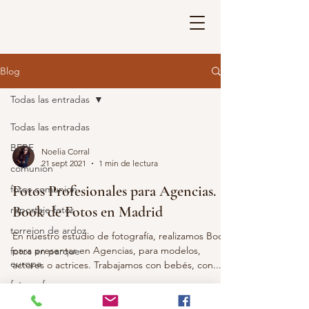
Blog
Todas las entradas
Todas las entradas
BEBE
Noelia Corral
21 sept 2021
1 min de lectura
comunion
Fotos Profesionales para Agencias.
fotos comunion
Book de Fotos en Madrid
reportaje fotos
torrejon de ardoz
En nuestro estudio de fotografía, realizamos Book
para presentar en Agencias, para modelos,
fotos en parque
europa
actores o actrices. Trabajamos con bebés, con...
fotografo parque
europa