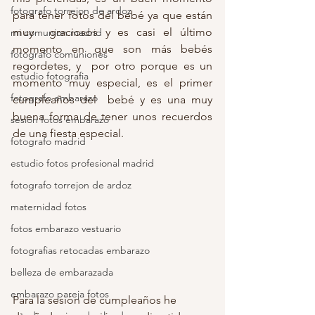
fotografo torrejon de ardoz
para tener fotos del bebé ya que están 
muy  graciosos y es casi el último 
mi comunion madrid
momento en que son más bebés 
fotografo comuniones
regordetes, y  por otro porque es un 
estudio fotografia
momento muy especial, es el primer 
fotografo embarazo
cumpleaños del  bebé y es una muy 
buena forma de tener unos recuerdos 
sesion fotos embarazo
de una fiesta especial.
fotografo madrid
estudio fotos profesional madrid
fotografo torrejon de ardoz
maternidad fotos
fotos embarazo vestuario
fotografias retocadas embarazo
belleza de embarazada
embarazo pareja fotos
Para la sesión de cumpleaños he 