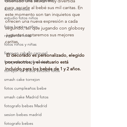
estudio sonrisas de algodon
diseñado una sesión muy divertida 
para  sacarle al bebé sus mil caritas. En 
fotos infantiles
este momento son tan inquietos que  
estudio fotos niños
ofrecen una nueva expresión a cada 
fotos bonitas niños
segundo, así que jugando con globosy 
 juguetes captaremos sus mejores 
regalo de fotos
caritas.
fotos niños y niñas
fotos en caballo carrusel
 El decorado es personalizado, elegido 
fotografia infantil madrid
por vosotros, y el vestuario está 
incluido para los bebés de 1 y 2 años. 
torrejon de ardoz estudio fotos
smash cake torrejon
fotos cumpleaños bebe
smash cake Madrid fotos
fotografo bebes Madrid
sesion bebes madrid
fotografo bebes