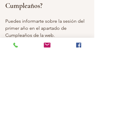
Cumpleaños?
Puedes informarte sobre la sesión del 
primer año en el apartado de 
Cumpleaños de la web.
Pincha  
https://www.sonrisasdealgodon.com/fo
tos-smash-cake-cumplea%C3%B1os-
madrid para ir directamente. En la 
página podrás resolver las dudas más  
frecuentes y también las diferentes 
opciones de precios para esta  sesión y 
nuestros numerosos decorados. 
Este 2023 hemos empezado con 
nuevos y preciosos decorados 
#cumplebebes
#cumpleaños
#fotostorrejondeardoz
#estudiofotos