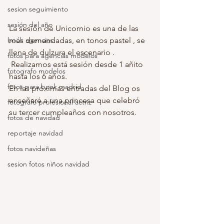
sesion seguimiento
sesión del año
La sesión de Unicornio es una de las 
más demandadas, en tonos pastel , se 
book agencias
llena de dulzura el escenario . 
fotos para agencias modelos
 Realizamos está sesión desde 1 añito 
fotografo modelos
hasta los 6 años. 
fotos para book madrid
En las próximas entradas del Blog os 
enseñaré a una princesa que celebró 
fotografo profesional actriz
su tercer cumpleaños con nosotros. 
fotos de navidad
reportaje navidad
fotos navideñas
sesion fotos niños navidad