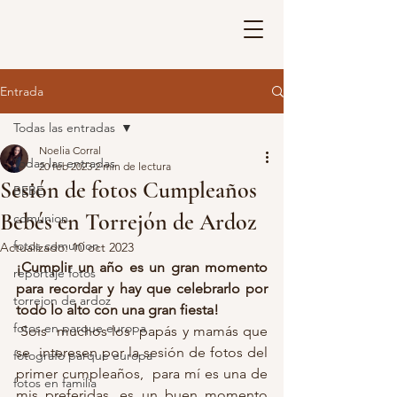
Entrada
Todas las entradas
Noelia Corral
Todas las entradas
20 feb 2023
2 min de lectura
Sesión de fotos Cumpleaños
BEBE
Bebés en Torrejón de Ardoz
comunion
fotos comunion
Actualizado:
10 oct 2023
¡Cumplir un año es un gran momento 
reportaje fotos
para recordar y hay que celebrarlo por 
torrejon de ardoz
todo lo alto con una gran fiesta!
fotos en parque europa
 Sois  muchos los  papás y mamás que 
se  interesen por la sesión de fotos del 
fotografo parque europa
primer cumpleaños,  para mí es una de 
fotos en familia
mis preferidas, es un buen momento 