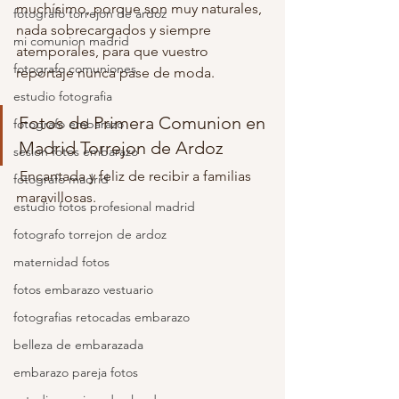
muchísimo, porque son muy naturales, 
fotografo torrejon de ardoz
nada sobrecargados y siempre 
mi comunion madrid
atemporales, para que vuestro 
fotografo comuniones
reportaje nunca pase de moda. 
estudio fotografia
Fotos de Primera Comunion en 
fotografo embarazo
Madrid Torrejon de Ardoz
sesion fotos embarazo
 Encantada y feliz de recibir a familias 
fotografo madrid
maravillosas.
estudio fotos profesional madrid
fotografo torrejon de ardoz
maternidad fotos
fotos embarazo vestuario
fotografias retocadas embarazo
belleza de embarazada
embarazo pareja fotos