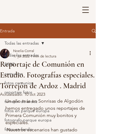
Entrada
Todas las entradas
Noelia Corral
Todas las entradas
17 jul 2022
1 min de lectura
Reportaje de Comunión en
BEBE
Estudio. Fotografías especiales.
comunion
fotos comunion
Torrejón de Ardoz . Madrid
reportaje fotos
Actualizado:
10 oct 2023
Un año más en Sonrisas de Algodón 
torrejon de ardoz
hemos entregado unos reportajes de 
fotos en parque europa
Primera Comunión muy bonitos y 
fotografo parque europa
especiales. 
fotos en familia
 Nuestros escenarios han gustado 