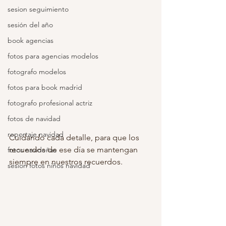
sesion seguimiento
sesión del año
book agencias
fotos para agencias modelos
fotografo modelos
fotos para book madrid
fotografo profesional actriz
fotos de navidad
reportaje navidad
Cuidando cada detalle, para que los 
recuerdos de ese día se mantengan 
fotos navideñas
siempre en nuestros recuerdos. 
sesion fotos niños navidad