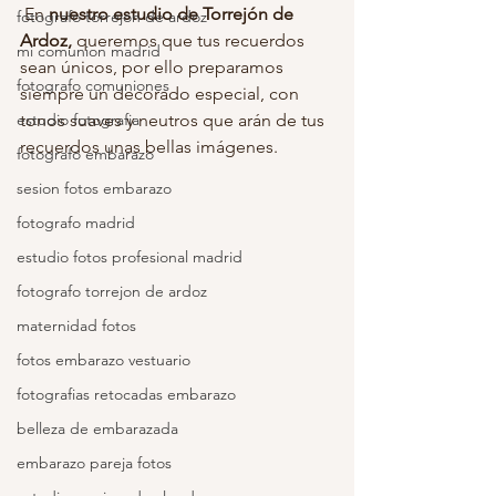
 En
 nuestro estudio de Torrejón de 
fotografo torrejon de ardoz
Ardoz,
 queremos que tus recuerdos 
mi comunion madrid
sean únicos, por ello preparamos 
fotografo comuniones
siempre un decorado especial, con 
estudio fotografia
tonos suaves y neutros que arán de tus 
recuerdos unas bellas imágenes.  
fotografo embarazo
sesion fotos embarazo
fotografo madrid
estudio fotos profesional madrid
fotografo torrejon de ardoz
maternidad fotos
fotos embarazo vestuario
fotografias retocadas embarazo
belleza de embarazada
embarazo pareja fotos