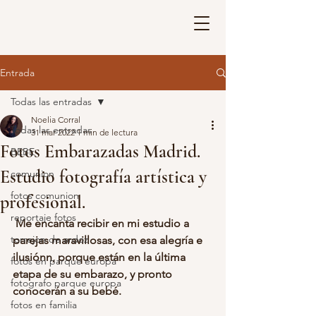
Entrada
Todas las entradas
Noelia Corral
Todas las entradas
31 mar 2022
1 min de lectura
Fotos Embarazadas Madrid.
BEBE
Estudio fotografía artística y
comunion
fotos comunion
profesional.
reportaje fotos
Me encanta recibir en mi estudio a 
torrejon de ardoz
parejas maravillosas, con esa alegría e 
ilusiónn, porque están en la última 
fotos en parque europa
etapa de su embarazo, y pronto 
fotografo parque europa
conocerán a su bebé.
fotos en familia