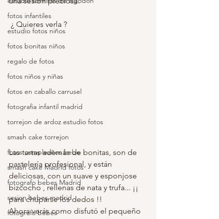
estudio sonrisas de algodon
una sesión preciosa.
fotos infantiles
 ¿ Quieres verla ?
estudio fotos niños
fotos bonitas niños
regalo de fotos
fotos niños y niñas
fotos en caballo carrusel
fotografia infantil madrid
torrejon de ardoz estudio fotos
smash cake torrejon
Las tartas además de bonitas, son de 
fotos cumpleaños bebe
pastelería profesional, y están 
smash cake Madrid fotos
deliciosas, con un suave y esponjose 
fotografo bebes Madrid
bizcocho , rellenas de nata y trufa... ¡¡ 
sesion bebes madrid
para chuparse los dedos !!
Ahora verás como disfutó el pequeño 
fotografo bebes