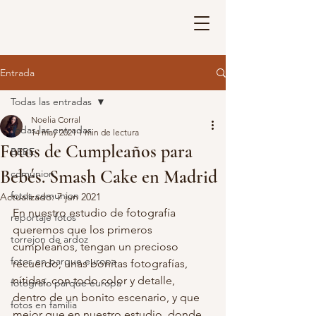
Entrada
Todas las entradas
Noelia Corral
Todas las entradas
14 may 2021
1 min de lectura
Fotos de Cumpleaños para
BEBE
Bebés. Smash Cake en Madrid
comunion
fotos comunion
Actualizado:
7 jun 2021
En nuestro estudio de fotografía 
reportaje fotos
queremos que los primeros 
torrejon de ardoz
cumpleaños, tengan un precioso 
fotos en parque europa
recuerdo, unas bonitas fotografías, 
nítidas, con todo color y detalle, 
fotografo parque europa
dentro de un bonito escenario, y que 
fotos en familia
mejor que en nuestro estudio, donde 