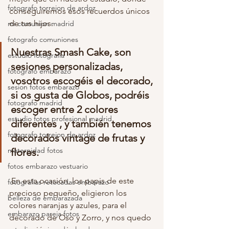
fotografo torrejon de ardoz
conseguiremos esos recuerdos únicos 
de tus hijos.
mi comunion madrid
fotografo comuniones
Nuestras Smash Cake, son 
estudio fotografia
sesiones personalizadas, 
fotografo embarazo
vosotros escogéis el decorado, 
sesion fotos embarazo
si os gusta de Globos, podréis 
fotografo madrid
escoger entre 2 colores 
estudio fotos profesional madrid
diferentes , y también tenemos 
fotografo torrejon de ardoz
decorados vintage de frutas y 
maternidad fotos
flores. 
fotos embarazo vestuario
 En esta ocasión, los papis de este 
fotografias retocadas embarazo
precioso pequeño, eligieron los 
belleza de embarazada
colores naranjas y azules, para el 
embarazo pareja fotos
decorado de Oso y Zorro, y nos quedo 