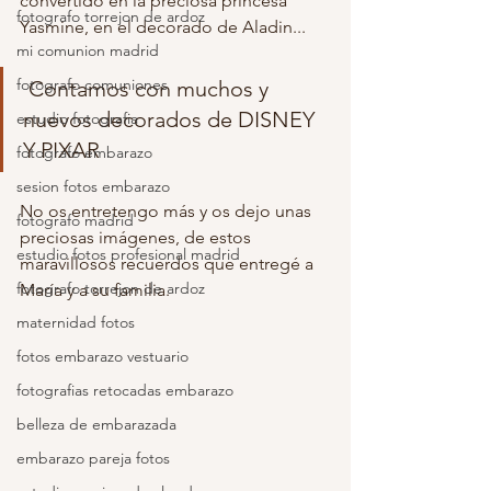
convertido en la preciosa princesa 
fotografo torrejon de ardoz
Yasmine, en el decorado de Aladin...
mi comunion madrid
fotografo comuniones
 Contamos con muchos y 
nuevos decorados de DISNEY 
estudio fotografia
Y PIXAR 
fotografo embarazo
sesion fotos embarazo
No os entretengo más y os dejo unas 
fotografo madrid
preciosas imágenes, de estos 
estudio fotos profesional madrid
maravillosos recuerdos que entregé a 
fotografo torrejon de ardoz
María y a su familia. 
maternidad fotos
fotos embarazo vestuario
fotografias retocadas embarazo
belleza de embarazada
embarazo pareja fotos