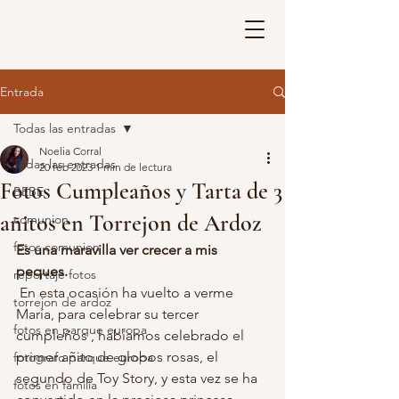
Entrada
Todas las entradas
Noelia Corral
Todas las entradas
20 feb 2023
1 min de lectura
Fotos Cumpleaños y Tarta de 3
BEBE
añitos en Torrejon de Ardoz
comunion
fotos comunion
Es una maravilla ver crecer a mis 
peques.
reportaje fotos
 En esta ocasión ha vuelto a verme 
torrejon de ardoz
María, para celebrar su tercer 
fotos en parque europa
cumpleños , habíamos celebrado el 
primer añito de globos rosas, el 
fotografo parque europa
segundo de Toy Story, y esta vez se ha 
fotos en familia