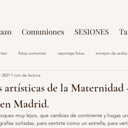
azo
Comuniones
SESIONES
Ta
nion
fotos comunion
reportaje fotos
torrejon de ardoz
r 2021
1 min de lectura
rafo parque europa
fotos en familia
fotografo torrejon de ar
s artísticas de la Maternidad 
o comuniones
estudio fotografia
fotografo embarazo
s
en Madrid.
sques muy lejos, que cambies de continente y hagas un l
s profesional madrid
fotografo torrejon de ardoz
maternidad
rafías soñadas, para sentirte como un estrella, para vert