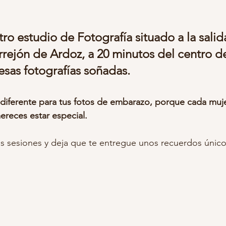
grafias retocadas embarazo
belleza de embarazada
embaraz
ro estudio de Fotografía situado a la salida
Torrejón de Ardoz, a 20 minutos del centro d
esas fotografías soñadas.
otos infantiles
estudio fotos niños
fotos bonitas niños
r
ballo carrusel
fotografia infantil madrid
reces estar especial.
s sesiones y deja que te entregue unos recuerdos único