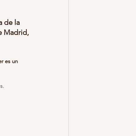
o pareja fotos
 de la 
e Madrid, 
egalo de fotos
s.