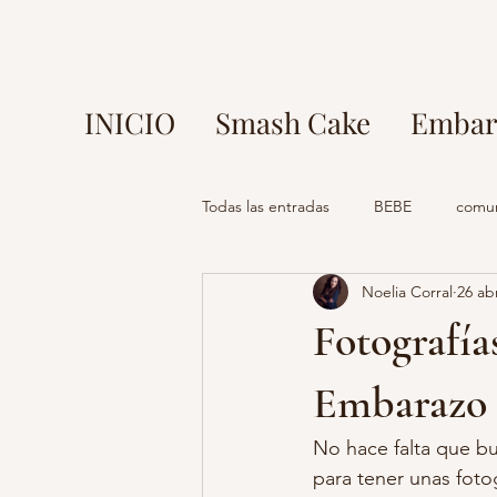
INICIO
Smash Cake
Embar
Todas las entradas
BEBE
comu
Noelia Corral
26 ab
fotos en parque europa
fotog
Fotografía
mi comunion madrid
fotograf
Embarazo 
No hace falta que bu
fotografo madrid
estudio foto
para tener unas fotog