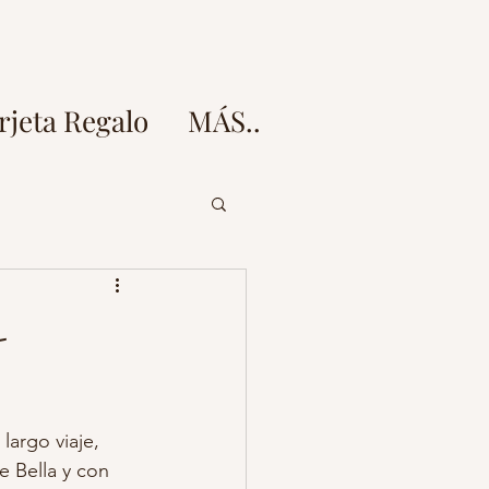
rjeta Regalo
MÁS..
doz
-
esion fotos embarazo
argo viaje, 
 fotos
e Bella y con 