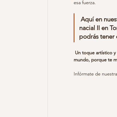
esa fuerza.
fotos embarazo vestuario
foto
Aquí en nuest
nacial II en 
podrás tener 
estudio sonrisas de algodon
f
 Un toque artístico y diferente para tus fotos de embarazo, porque cada mujer es un 
fotos niños y niñas
fotos en ca
mundo, porque te me
Infórmate de nuestra