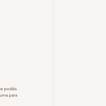
ue podáis 
 suma para 