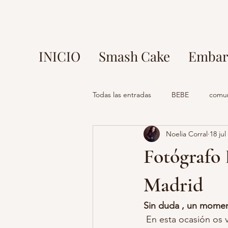
INICIO
Smash Cake
Embar
Todas las entradas
BEBE
comu
Noelia Corral
18 jul
fotos en parque europa
fotog
Fotógrafo
mi comunion madrid
fotograf
Madrid
Sin duda , un moment
fotografo madrid
estudio foto
 En esta ocasión os voy a enseñar un reportaje precioso, de una familia que son de los que 