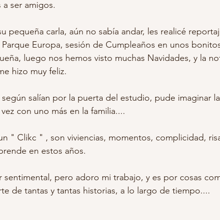
 a ser amigos. 
grafias retocadas embarazo
belleza de embarazada
embaraz
ito Parque Europa, sesión de Cumpleaños en unos bonito
queña, luego nos hemos visto muchas Navidades, y la not
otos infantiles
estudio fotos niños
fotos bonitas niños
r
 hizo muy feliz.
ballo carrusel
fotografia infantil madrid
vez con uno más en la familia....
un " Clikc " , son viviencias, momentos, complicidad, ri
sprende en estos años.
 sentimental, pero adoro mi trabajo, y es por cosas com
e de tantas y tantas historias, a lo largo de tiempo....