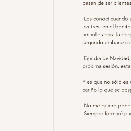
pasan de ser clientes
fotos embarazo vestuario
foto
 Les conocí cuando su pequeña carla, aún no sabía andar, les realicé reportaje familiar de 
los tres, en el bon
amarillos para la pe
estudio sonrisas de algodon
f
segundo embarazo me
 Ese día de Navidad, según salían por la puerta del estudio, pude imaginar las fotos de la 
fotos niños y niñas
fotos en ca
próxima sesión, esta 
Y es que no sólo es 
cariño lo que se de
 No me quiero poner
 Siempre formaré part