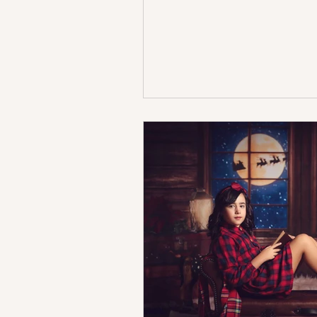
fotos embarazo vestuario
foto
estudio sonrisas de algodon
f
fotos niños y niñas
fotos en ca